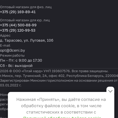
Оптовый магазин для физ. лиц
+375 (29) 169-89-41
Оптовый магазин для юр. лиц
+375 (44) 500-88-99
+375 (29) 120-99-53
Адрес
д. Тарасово, ул. Луговая, 10б
E-mail
opt@3ceni.by
Режим работы
Пн - Пт: с 9:00 до 17:30
Сб - Вс: выходной
2026 © ООО «Плэй хард» УНП 193607576. Все права защищены.
г.Минск, пер. Тучинский, 2А, офис 402, Республика Беларусь, 220004
Зарегистрирован Минским горисполкомом на основании решения от
03.01.2022 г.
Настройки файлов cookie
Номер телефона работников местных исполнительных и
Функциональные
Нажимая «Принять», вы даёте согласие на
распорядительных органов по месту государственной
Эти файлы необходимы для
регистрации ООО «Плэй хард», уполномоченных рассматривать
обработку файлов cookie, в том числе
обращения покупателей:
функционирования сайта и не
+375 17 323-41-58
,
+375 17 370-30-64
статистических в соответствии с
могут быть отключены в наших