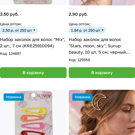
3.50 руб.
2.90 руб.
Цена оптом:
Цена оптом:
2.50 р. от 250 шт
1.84 р. от 250 шт
Набор заколок для волос "Mix",
Набор заколок для волос
2 шт., 7 см (KRE25910094)
"Stars, moon, sky", Sunup
beauty, 10 шт, 5 см, черный
Код:
124897
(ML-3026)
Код:
125559
В корзину
В корзину
Новинка
Новинка