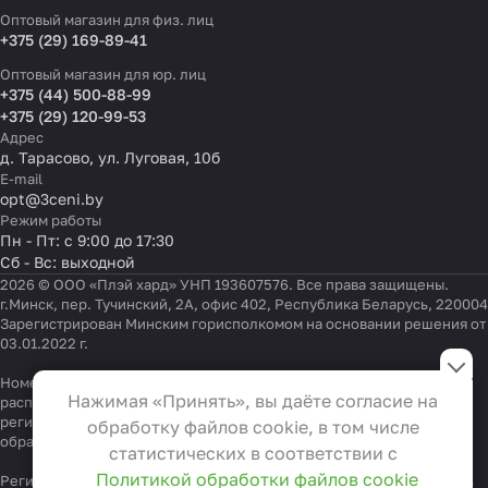
Оптовый магазин для физ. лиц
+375 (29) 169-89-41
Оптовый магазин для юр. лиц
+375 (44) 500-88-99
+375 (29) 120-99-53
Адрес
д. Тарасово, ул. Луговая, 10б
E-mail
opt@3ceni.by
Режим работы
Пн - Пт: с 9:00 до 17:30
Сб - Вс: выходной
2026 © ООО «Плэй хард» УНП 193607576. Все права защищены.
г.Минск, пер. Тучинский, 2А, офис 402, Республика Беларусь, 220004
Зарегистрирован Минским горисполкомом на основании решения от
03.01.2022 г.
Настройки файлов cookie
Номер телефона работников местных исполнительных и
Функциональные
Нажимая «Принять», вы даёте согласие на
распорядительных органов по месту государственной
Эти файлы необходимы для
регистрации ООО «Плэй хард», уполномоченных рассматривать
обработку файлов cookie, в том числе
функционирования сайта и не
обращения покупателей:
+375 17 323-41-58
,
+375 17 370-30-64
статистических в соответствии с
могут быть отключены в наших
Политикой обработки файлов cookie
Регистрационный номер в Торговом реестре Республики Беларусь