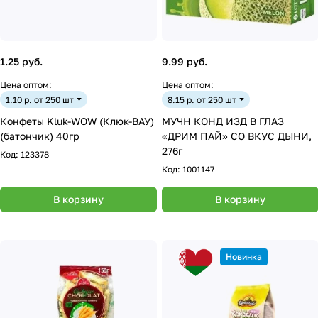
1.25 руб.
9.99 руб.
Цена оптом:
Цена оптом:
1.10 р. от 250 шт
8.15 р. от 250 шт
Конфеты Kluk-WOW (Клюк-ВАУ)
МУЧН КОНД ИЗД В ГЛАЗ
(батончик) 40гр
«ДРИМ ПАЙ» СО ВКУС ДЫНИ,
276г
Код:
123378
Код:
1001147
В корзину
В корзину
Новинка