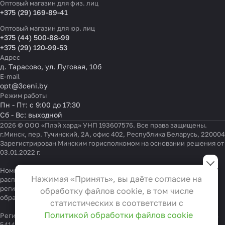
Оптовый магазин для физ. лиц
+375 (29) 169-89-41
Оптовый магазин для юр. лиц
+375 (44) 500-88-99
+375 (29) 120-99-53
Адрес
д. Тарасово, ул. Луговая, 10б
E-mail
opt@3ceni.by
Режим работы
Пн - Пт: с 9:00 до 17:30
Сб - Вс: выходной
2026 © ООО «Плэй хард» УНП 193607576. Все права защищены.
г.Минск, пер. Тучинский, 2А, офис 402, Республика Беларусь, 220004
Зарегистрирован Минским горисполкомом на основании решения от
03.01.2022 г.
Настройки файлов cookie
Номер телефона работников местных исполнительных и
Функциональные
Нажимая «Принять», вы даёте согласие на
распорядительных органов по месту государственной
Эти файлы необходимы для
регистрации ООО «Плэй хард», уполномоченных рассматривать
обработку файлов cookie, в том числе
функционирования сайта и не
обращения покупателей:
+375 17 323-41-58
,
+375 17 370-30-64
статистических в соответствии с
могут быть отключены в наших
Политикой обработки файлов cookie
Регистрационный номер в Торговом реестре Республики Беларусь
системах. Вы можете настроить
541404 от 19.09.2022