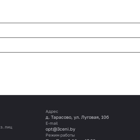
Адрес
д. Тарасово, ул. Луговая, 10б
E-mail
з. лиц
opt@3ceni.by
Режим работы