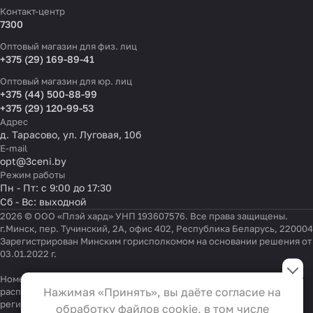
Контакт-центр
7300
Оптовый магазин для физ. лиц
+375 (29) 169-89-41
Оптовый магазин для юр. лиц
+375 (44) 500-88-99
+375 (29) 120-99-53
Адрес
д. Тарасово, ул. Луговая, 10б
E-mail
opt@3ceni.by
Режим работы
Пн - Пт: с 9:00 до 17:30
Сб - Вс: выходной
2026 © ООО «Плэй хард» УНП 193607576. Все права защищены.
г.Минск, пер. Тучинский, 2А, офис 402, Республика Беларусь, 220004
Зарегистрирован Минским горисполкомом на основании решения от
03.01.2022 г.
Настройки файлов cookie
Номер телефона работников местных исполнительных и
Функциональные
Нажимая «Принять», вы даёте согласие на
распорядительных органов по месту государственной
Эти файлы необходимы для
регистрации ООО «Плэй хард», уполномоченных рассматривать
обработку файлов cookie, в том числе