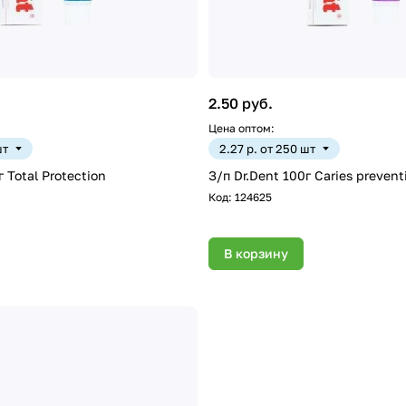
2.50 руб.
Цена оптом:
шт
2.27 р. от 250 шт
г Total Protection
З/п Dr.Dent 100г Caries prevent
Код:
124625
В корзину