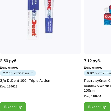
2.50 руб.
7.12 руб.
Цена оптом:
Цена оптом:
2.27 р. от 250 шт
6.92 р. от 250 
З/п Dr.Dent 100г Triple Action
Паста зубная C
освежающими к
Код:
124622
100мл
Код:
118944
В корзину
В корзину