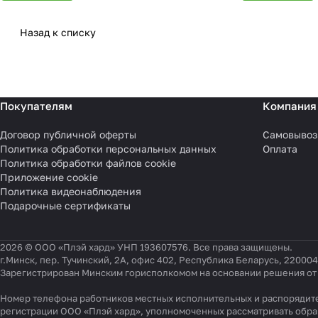
Назад к списку
Покупателям
Компания
Договор публичной оферты
Самовывоз
Политика обработки персональных данных
Оплата
Политика обработки файлов cookie
Приложение cookie
Политика видеонаблюдения
Подарочные сертификаты
2026 © ООО «Плэй хард» УНП 193607576. Все права защищены.
г.Минск, пер. Тучинский, 2А, офис 402, Республика Беларусь, 220004
Зарегистрирован Минским горисполкомом на основании решения от 0
Номер телефона работников местных исполнительных и распорядите
регистрации ООО «Плэй хард», уполномоченных рассматривать обр