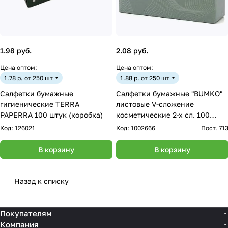
1.98 руб.
2.08 руб.
Цена оптом:
Цена оптом:
1.78 р. от 250 шт
1.88 р. от 250 шт
Салфетки бумажные
Салфетки бумажные "BUMKO"
гигиенические TERRA
листовые V-сложение
PAPERRA 100 штук (коробка)
косметические 2-х сл. 100
листов уп. коробочка
Код:
126021
Код:
1002666
Пост. 71
В корзину
В корзину
Назад к списку
Покупателям
Компания