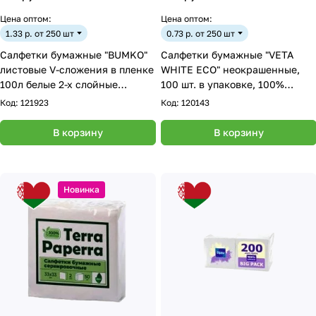
Цена оптом:
Цена оптом:
1.33 р. от 250 шт
0.73 р. от 250 шт
Салфетки бумажные "BUMKO"
Салфетки бумажные "VETA
листовые V-сложения в пленке
WHITE ECO" неокрашенные,
100л белые 2-х слойные
100 шт. в упаковке, 100%
100*200 мм. Кошка-Крокодил
целлюлоза
Код:
121923
Код:
120143
В корзину
В корзину
Новинка