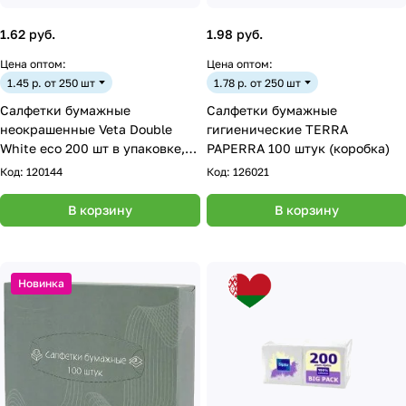
1.62 руб.
1.98 руб.
Цена оптом:
Цена оптом:
1.45 р. от 250 шт
1.78 р. от 250 шт
Салфетки бумажные
Салфетки бумажные
неокрашенные Veta Double
гигиенические TERRA
White eco 200 шт в упаковке,
PAPERRA 100 штук (коробка)
100% целлюлоза
Код:
120144
Код:
126021
В корзину
В корзину
Новинка