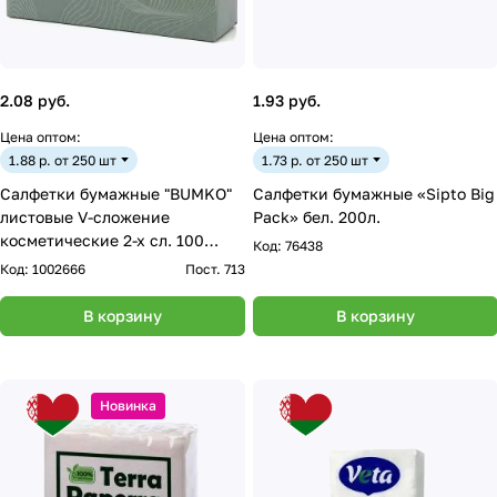
2.08 руб.
1.93 руб.
Цена оптом:
Цена оптом:
1.88 р. от 250 шт
1.73 р. от 250 шт
Салфетки бумажные "BUMKO"
Салфетки бумажные «Sipto Big
листовые V-сложение
Pack» бел. 200л.
косметические 2-х сл. 100
Код:
76438
листов уп. коробочка
Код:
1002666
Пост. 713
В корзину
В корзину
Новинка