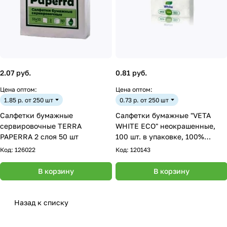
2.07 руб.
0.81 руб.
Цена оптом:
Цена оптом:
1.85 р. от 250 шт
0.73 р. от 250 шт
Салфетки бумажные
Салфетки бумажные "VETA
сервировочные TERRA
WHITE ECO" неокрашенные,
PAPERRA 2 слоя 50 шт
100 шт. в упаковке, 100%
целлюлоза
Код:
126022
Код:
120143
В корзину
В корзину
Назад к списку