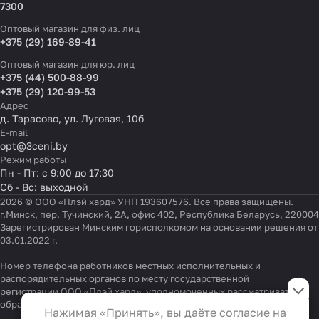
7300
Оптовый магазин для физ. лиц
+375 (29) 169-89-41
Оптовый магазин для юр. лиц
+375 (44) 500-88-99
+375 (29) 120-99-53
Адрес
д. Тарасово, ул. Луговая, 10б
E-mail
opt@3ceni.by
Режим работы
Пн - Пт: с 9:00 до 17:30
Сб - Вс: выходной
2026 © ООО «Плэй хард» УНП 193607576. Все права защищены.
г.Минск, пер. Тучинский, 2А, офис 402, Республика Беларусь, 220004
Зарегистрирован Минским горисполкомом на основании решения от
03.01.2022 г.
Номер телефона работников местных исполнительных и
Настройки файлов cookie
распорядительных органов по месту государственной
регистрации ООО «Плэй хард», уполномоченных рассматривать
обращения покупателей:
Функциональные
+375 17 323-41-58
,
+375 17 370-30-64
Нажимая «Принять», вы даёте согласие на