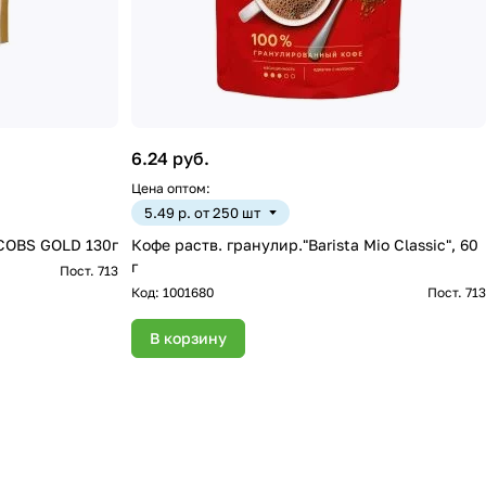
6.24 руб.
Цена оптом:
5.49 р. от 250 шт
ACOBS GOLD 130г
Кофе раств. гранулир."Barista Mio Classic", 60
г
Пост. 713
Код:
1001680
Пост. 713
В корзину