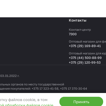
Контакты
Контакт-центр
7300
Оптовый магазин для фи
+375 (29) 169-89-41
Оптовый магазин для юр
+375 (44) 500-88-99
+375 (29) 120-99-53
3.01.2022 г.
льных органов по месту государственной
ащения покупателей:
+375 17 323-41-58
,
+375 17 370-30-64
1404 от 19.09.2022
тку файлов cookie, в том
Принять
ой обработки файлов cookie
0
, e-mail:
info@3ceni.by