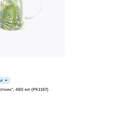
шт
тник", 480 мл (PK1167)