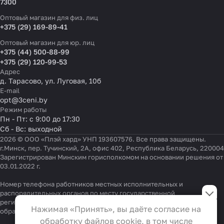
7300
Оптовый магазин для физ. лиц
+375 (29) 169-89-41
Оптовый магазин для юр. лиц
+375 (44) 500-88-99
+375 (29) 120-99-53
Адрес
д. Тарасово, ул. Луговая, 10б
E-mail
opt@3ceni.by
Режим работы
Пн - Пт: с 9:00 до 17:30
Сб - Вс: выходной
2026 © ООО «Плэй хард» УНП 193607576. Все права защищены.
г.Минск, пер. Тучинский, 2А, офис 402, Республика Беларусь, 220004
Зарегистрирован Минским горисполкомом на основании решения от
03.01.2022 г.
Настройки файлов cookie
Номер телефона работников местных исполнительных и
распорядительных органов по месту государственной
регистрации ООО «Плэй хард», уполномоченных рассматривать
Функциональные
Нажимая «Принять», вы даёте согласие на
обращения покупателей:
+375 17 323-41-58
,
+375 17 370-30-64
Эти файлы необходимы для
обработку файлов cookie, в том числе