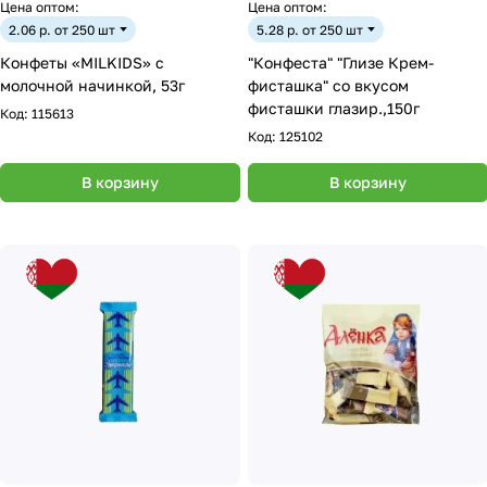
Цена оптом:
Цена оптом:
2.06 р. от 250 шт
5.28 р. от 250 шт
Конфеты «MILKIDS» с
"Конфеста" "Глизе Крем-
молочной начинкой, 53г
фисташка" со вкусом
фисташки глазир.,150г
Код:
115613
Код:
125102
В корзину
В корзину