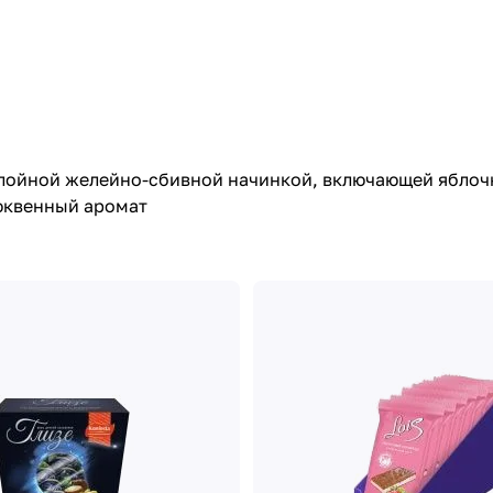
лойной желейно-сбивной начинкой, включающей яблочн
люквенный аромат