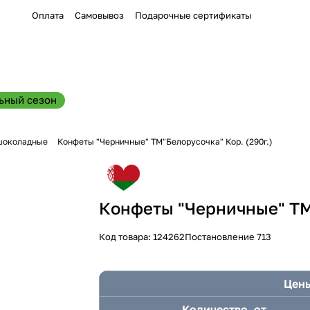
Оплата
Самовывоз
Подарочные сертификаты
ьный сезон
шоколадные
Конфеты "Черничные" ТМ"Белорусочка" Кор. (290г.)
Конфеты "Черничные" ТМ"
Код товара:
124262
Постановление 713
Цены
Количество, от