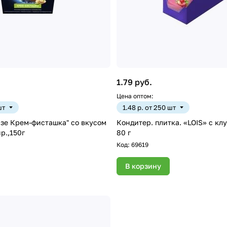
1.79 руб.
Цена оптом:
шт
1.48 р. от 250 шт
изе Крем-фисташка" со вкусом
Кондитер. плитка. «LOIS» с кл
р.,150г
80 г
Код:
69619
В корзину