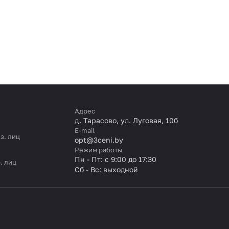
Адрес
д. Тарасово, ул. Луговая, 10б
E-mail
з. лиц
opt@3ceni.by
Режим работы
Пн - Пт: с 9:00 до 17:30
. лиц
Сб - Вс: выходной