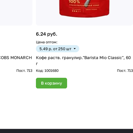
6.24 руб.
Цена оптом:
5.49 р. от 250 шт
JACOBS MONARCH
Кофе раств. гранулир."Barista Mio Classic", 60
г
Пост. 713
Код:
1001680
Пост. 713
В корзину