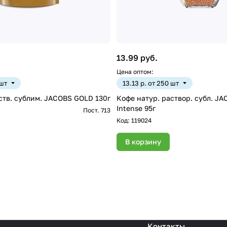
13.99 руб.
Цена оптом:
 шт
13.13 р. от 250 шт
ств. сублим. JACOBS GOLD 130г
Кофе натур. раствор. субл. 
Intense 95г
Пост. 713
Код:
119024
В корзину
Контакты