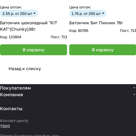
Цена оптом:
Цена оптом:
2.55 р. от 250 шт
1.76 р. от 250 шт
Батончик шоколадный "KIT
Батончик Биг Пикник 76г
KAT"(Chunky)38г
Код:
80785
Пост. 71
Код:
123804
Пост. 713
В корзину
В корзину
Назад к списку
Покупателям
Компания
Контакты
Контакт-центр
7300
Оптовый магазин для физ. лиц