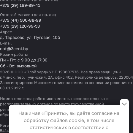
+375 (29) 169-89-41
Оптовый магазин для юр. лиц
+375 (44) 500-88-99
+375 (29) 120-99-53
Адрес
д. Тарасово, ул. Луговая, 10б
E-mail
opt@3ceni.by
Режим работы
Пн - Пт: с 9:00 до 17:30
Сб - Вс: выходной
2026 © ООО «Плэй хард» УНП 193607576. Все права защищены.
г.Минск, пер. Тучинский, 2А, офис 402, Республика Беларусь, 220004
Зарегистрирован Минским горисполкомом на основании решения от
03.01.2022 г.
Настройки файлов cookie
Номер телефона работников местных исполнительных и
распорядительных органов по месту государственной
регистрации ООО «Плэй хард», уполномоченных рассматривать
Функциональные
Нажимая «Принять», вы даёте согласие на
обращения покупателей:
+375 17 323-41-58
,
+375 17 370-30-64
Эти файлы необходимы для
обработку файлов cookie, в том числе
функционирования сайта и не
Регистрационный номер в Торговом реестре Республики Беларусь
статистических в соответствии с
541404 от 19.09.2022
могут быть отключены в наших