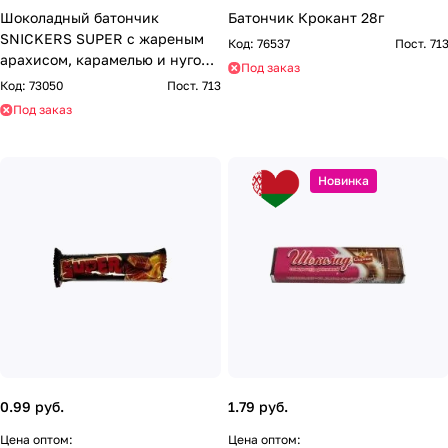
Шоколадный батончик
Батончик Крокант 28г
SNICKERS SUPER с жареным
Код:
76537
Пост. 71
арахисом, карамелью и нугой,
Под заказ
покрытый молочным
Код:
73050
Пост. 713
шоколадом 80г
Под заказ
Новинка
0.99 руб.
1.79 руб.
Цена оптом:
Цена оптом: