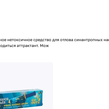
дное нетоксичное средство для отлова синантропных н
одиться аттрактант. Мож