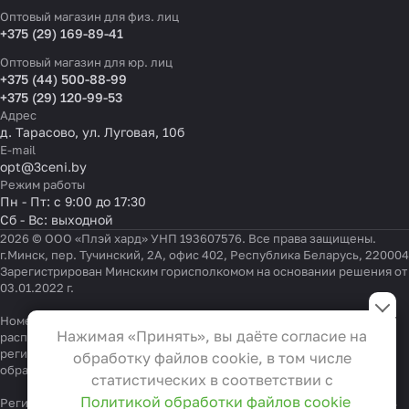
Оптовый магазин для физ. лиц
+375 (29) 169-89-41
Оптовый магазин для юр. лиц
+375 (44) 500-88-99
+375 (29) 120-99-53
Адрес
д. Тарасово, ул. Луговая, 10б
E-mail
opt@3ceni.by
Режим работы
Пн - Пт: с 9:00 до 17:30
Сб - Вс: выходной
2026 © ООО «Плэй хард» УНП 193607576. Все права защищены.
г.Минск, пер. Тучинский, 2А, офис 402, Республика Беларусь, 220004
Зарегистрирован Минским горисполкомом на основании решения от
03.01.2022 г.
Настройки файлов cookie
Номер телефона работников местных исполнительных и
Функциональные
Нажимая «Принять», вы даёте согласие на
распорядительных органов по месту государственной
Эти файлы необходимы для
регистрации ООО «Плэй хард», уполномоченных рассматривать
обработку файлов cookie, в том числе
функционирования сайта и не
обращения покупателей:
+375 17 323-41-58
,
+375 17 370-30-64
статистических в соответствии с
могут быть отключены в наших
Политикой обработки файлов cookie
Регистрационный номер в Торговом реестре Республики Беларусь