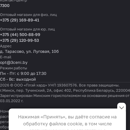
Контакт-центр
7300
Оптовый магазин для физ. лиц
+375 (29) 169-89-41
Оптовый магазин для юр. лиц
+375 (44) 500-88-99
+375 (29) 120-99-53
Адрес
д. Тарасово, ул. Луговая, 10б
E-mail
opt@3ceni.by
Режим работы
Пн - Пт: с 9:00 до 17:30
Сб - Вс: выходной
2026 © ООО «Плэй хард» УНП 193607576. Все права защищены.
г.Минск, пер. Тучинский, 2А, офис 402, Республика Беларусь, 220004
Зарегистрирован Минским горисполкомом на основании решения от
03.01.2022 г.
Настройки файлов cookie
Номер телефона работников местных исполнительных и
Функциональные
Нажимая «Принять», вы даёте согласие на
распорядительных органов по месту государственной
Эти файлы необходимы для
регистрации ООО «Плэй хард», уполномоченных рассматривать
обработку файлов cookie, в том числе
обращения покупателей:
+375 17 323-41-58
,
+375 17 370-30-64
функционирования сайта и не