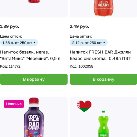
1.89 руб.
2.49 руб.
Цена оптом:
Цена оптом:
1.58 р. от 250 шт
2.12 р. от 250 шт
Напиток безалк. негаз.
Напиток FRESH BAR Джэлли
"ВитаМикс" "Черешня", 0,5 л
Бэарс сильногаз., 0,48л ПЭТ
Код:
114772
Код:
1002058
В корзину
В корзину
Новинка