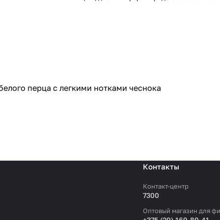
елого перца с легкими нотками чеснока
Контакты
Контакт-центр
7300
Оптовый магазин для фи
+375 (29) 169-89-41