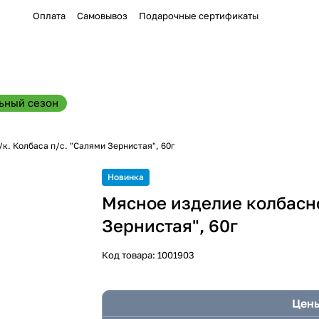
Оплата
Самовывоз
Подарочные сертификаты
ьный сезон
к. Колбаса п/с. "Салями Зернистая", 60г
Новинка
Мясное изделие колбасно
Зернистая", 60г
Код товара:
1001903
Цены