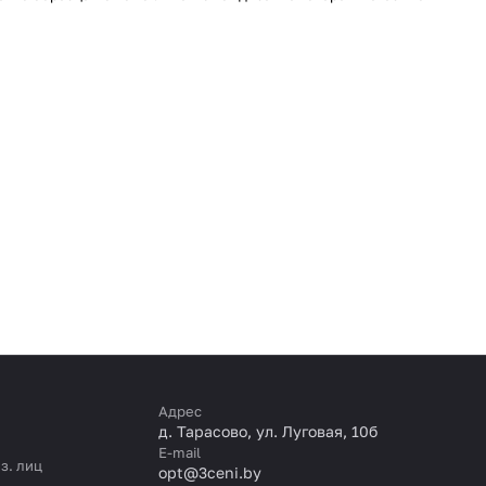
Адрес
д. Тарасово, ул. Луговая, 10б
E-mail
з. лиц
opt@3ceni.by