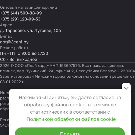
Оптовый магазин для юр. лиц
+375 (44) 500-88-99
+375 (29) 120-99-53
Адрес
д. Тарасово, ул. Луговая, 10б
E-mail
opt@3ceni.by
Режим работы
Пн - Пт: с 9:00 до 17:30
Сб - Вс: выходной
2026 © ООО «Плэй хард» УНП 193607576. Все права защищены.
г.Минск, пер. Тучинский, 2А, офис 402, Республика Беларусь, 220004
Зарегистрирован Минским горисполкомом на основании решения от
03.01.2022 г.
Настройки файлов cookie
Номер телефона работников местных исполнительных и
Функциональные
Нажимая «Принять», вы даёте согласие на
распорядительных органов по месту государственной
Эти файлы необходимы для
регистрации ООО «Плэй хард», уполномоченных рассматривать
обработку файлов cookie, в том числе
функционирования сайта и не
обращения покупателей:
+375 17 323-41-58
,
+375 17 370-30-64
статистических в соответствии с
могут быть отключены в наших
Политикой обработки файлов cookie
Регистрационный номер в Торговом реестре Республики Беларусь
системах. Вы можете настроить
541404 от 19.09.2022
браузер так, чтобы он блокировал
Принять