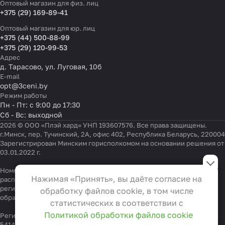
Оптовый магазин для физ. лиц
+375 (29) 169-89-41
Оптовый магазин для юр. лиц
+375 (44) 500-88-99
+375 (29) 120-99-53
Адрес
д. Тарасово, ул. Луговая, 10б
E-mail
opt@3ceni.by
Режим работы
Пн - Пт: с 9:00 до 17:30
Сб - Вс: выходной
2026 © ООО «Плэй хард» УНП 193607576. Все права защищены.
г.Минск, пер. Тучинский, 2А, офис 402, Республика Беларусь, 220004
Зарегистрирован Минским горисполкомом на основании решения от
03.01.2022 г.
Настройки файлов cookie
Номер телефона работников местных исполнительных и
Функциональные
Нажимая «Принять», вы даёте согласие на
распорядительных органов по месту государственной
Эти файлы необходимы для
регистрации ООО «Плэй хард», уполномоченных рассматривать
обработку файлов cookie, в том числе
функционирования сайта и не
обращения покупателей:
+375 17 323-41-58
,
+375 17 370-30-64
статистических в соответствии с
могут быть отключены в наших
Политикой обработки файлов cookie
Регистрационный номер в Торговом реестре Республики Беларусь
системах. Вы можете настроить
541404 от 19.09.2022