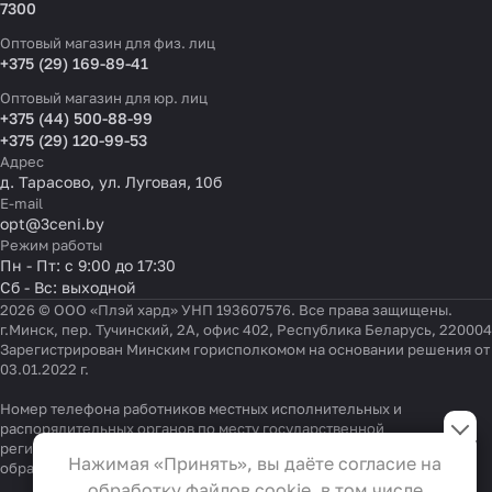
7300
Оптовый магазин для физ. лиц
+375 (29) 169-89-41
Оптовый магазин для юр. лиц
+375 (44) 500-88-99
+375 (29) 120-99-53
Адрес
д. Тарасово, ул. Луговая, 10б
E-mail
opt@3ceni.by
Режим работы
Пн - Пт: с 9:00 до 17:30
Сб - Вс: выходной
2026 © ООО «Плэй хард» УНП 193607576. Все права защищены.
г.Минск, пер. Тучинский, 2А, офис 402, Республика Беларусь, 220004
Зарегистрирован Минским горисполкомом на основании решения от
03.01.2022 г.
Настройки файлов cookie
Номер телефона работников местных исполнительных и
распорядительных органов по месту государственной
регистрации ООО «Плэй хард», уполномоченных рассматривать
Функциональные
Нажимая «Принять», вы даёте согласие на
обращения покупателей:
+375 17 323-41-58
,
+375 17 370-30-64
Эти файлы необходимы для
обработку файлов cookie, в том числе