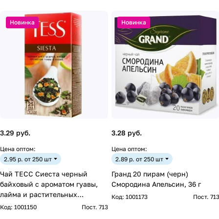
Новинка
Новинка
3.29 руб.
3.28 руб.
Цена оптом:
Цена оптом:
2.95 р. от 250 шт
2.89 р. от 250 шт
Чай ТЕСС Сиеста черный
Гранд 20 пирам (черн)
байховый с ароматом гуавы,
Смородина Апельсин, 36 г
лайма и растительных
Код:
1001173
Пост. 71
компонентов 1,5г*25
Код:
1001150
Пост. 713