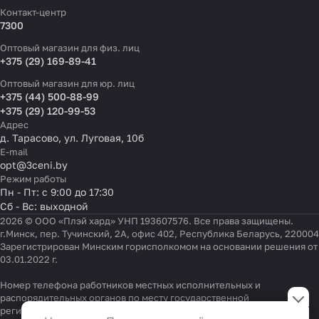
Контакт-центр
7300
Оптовый магазин для физ. лиц
+375 (29) 169-89-41
Оптовый магазин для юр. лиц
+375 (44) 500-88-99
+375 (29) 120-99-53
Адрес
д. Тарасово, ул. Луговая, 10б
E-mail
opt@3ceni.by
Режим работы
Пн - Пт: с 9:00 до 17:30
Сб - Вс: выходной
2026 © ООО «Плэй хард» УНП 193607576. Все права защищены.
г.Минск, пер. Тучинский, 2А, офис 402, Республика Беларусь, 220004
Зарегистрирован Минским горисполкомом на основании решения от
03.01.2022 г.
Номер телефона работников местных исполнительных и
Настройки файлов cookie
распорядительных органов по месту государственной
регистрации ООО «Плэй хард», уполномоченных рассматривать
Функциональные