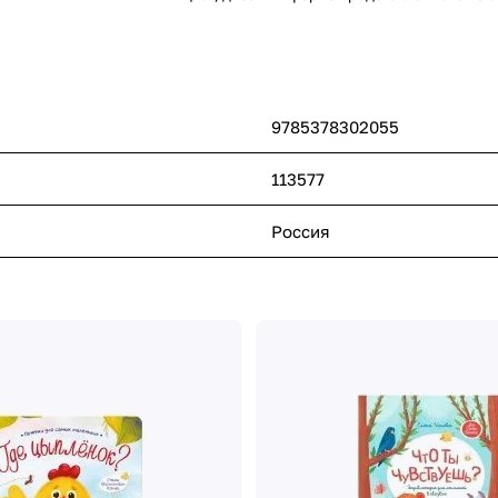
9785378302055
113577
Россия