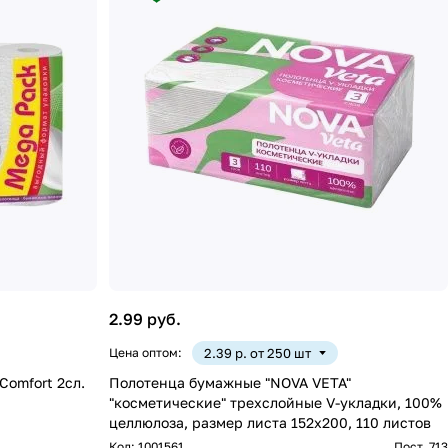
2.99 руб.
Цена оптом:
2.39 р. от 250 шт
Comfort 2сл.
Полотенца бумажные "NOVA VETA"
"косметические" трехслойные V-укладки, 100%
целлюлоза, размер листа 152х200, 110 листов
Код:
1001561
Пост. 713