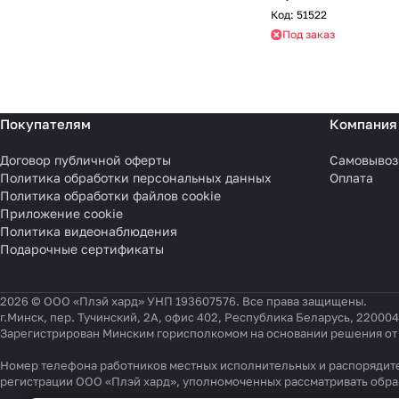
Код:
51522
Под заказ
Покупателям
Компания
Договор публичной оферты
Самовывоз
Политика обработки персональных данных
Оплата
Политика обработки файлов cookie
Приложение cookie
Политика видеонаблюдения
Подарочные сертификаты
2026 © ООО «Плэй хард» УНП 193607576. Все права защищены.
г.Минск, пер. Тучинский, 2А, офис 402, Республика Беларусь, 220004
Зарегистрирован Минским горисполкомом на основании решения от 0
Номер телефона работников местных исполнительных и распорядите
регистрации ООО «Плэй хард», уполномоченных рассматривать обр