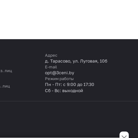
Адрес
д. Тарасово, ул. Луговая, 10б
E-mail
з. лиц
opt@3ceni.by
Режим работы
Пн - Пт: с 9:00 до 17:30
. лиц
Сб - Вс: выходной
Подобрать товары с ИИ