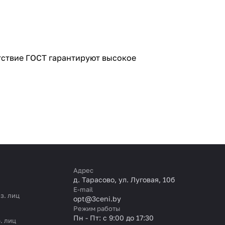
етствие ГОСТ гарантируют высокое
Адрес
д. Тарасово, ул. Луговая, 10б
E-mail
з. лиц
opt@3ceni.by
Режим работы
Пн - Пт: с 9:00 до 17:30
. лиц